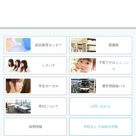
総合教育センター
図書館
子育てサロン
ぷっぷ
シラバス
ぁ
学生ポータル
通学用路線バス
寄付について
お問い合わせ
採用情報
学校法人 大垣総合学園