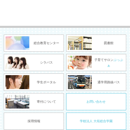
総合教育センター
図書館
子育てサロン
ぷっぷ
シラバス
ぁ
学生ポータル
通学用路線バス
寄付について
お問い合わせ
採用情報
学校法人 大垣総合学園