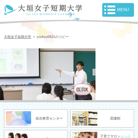
大垣女子短期大学
>
youkyo0521のコピー
総合教育センター
図書館
子育てサロン
ぷっぷ