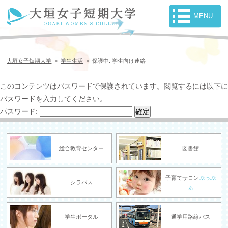
大垣女子短期大学
>
学生生活
>
保護中: 学生向け連絡
このコンテンツはパスワードで保護されています。閲覧するには以下に
パスワードを入力してください。
パスワード:
総合教育センター
図書館
子育てサロン
ぷっぷ
シラバス
ぁ
学生ポータル
通学用路線バス