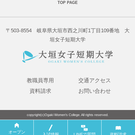
〒503-8554 岐阜県大垣市西之川町1丁目109番地 大
垣女子短期大学
教職員専用
交通アクセス
資料請求
お問い合わせ
copyright(c)Ogaki Women's College. All rights reserved.
オープン
オープン
入試情報
入試情報
LINEで
LINEで
質問
質問
資料請求
資料請求