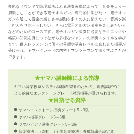
多彩なサウンドで臨場感あふれる演奏表現によって、音楽をより一
層楽しむことができる電子オルガン。専門的に学びたい、電子オル
ガンを通して音楽の楽しさや感動を多くの人に伝えたい、音楽を楽
しむ人をサポートしたい、さらに電子オルガン演奏を楽しみたい人
などのためのコースです。電子オルガン演奏に必要なテクニックや
幅広い知識を身につけながら多様なジャンルの演奏スタイルを学び
ます。個人レッスンでは個々の希望や演奏レベルに合わせた指導が
受けられ、ヤマハグレードの内容もマンツーマンで深く学ぶことが
できます。
★ヤマハ講師陣による指導
ヤマハ音楽教室システム講師希望者のための、現役試験官に
よる的確なエレクトーングレード対策指導が受けられます。
★目指せる資格
ヤマハエレクトーン演奏グレード5～3級
ヤマハ指導グレード5～3級
ヤマハピアノ演奏グレード5～3級
音楽療法士（2種）（全国音楽療法士養成協議会認定資