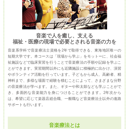
音楽で人を癒し、支える
福祉・医療の現場で必要とされる音楽の力を
音楽系学科で音楽療法士資格を2年で取得できる、東海地区唯一の
短期大学です。本コースは「現場から学ぶ」をモットーに、社会福
祉施設などで臨床実習を行うことで音楽療法の手順や記録を学ぶこ
とができます。実習期間以外にも近隣施設に積極的に出かけ、演習
やボランティア活動を行っています。子どもから成人、高齢者、精
神科まで、多様な場面で経験を積むことによって、さまざまな分野
の音楽療法が学べます。また、ギターや和太鼓なども学ぶことがで
き、多面的な音楽能力を身につけることができます。2年次から
は、希望に応じて楽器店総合職、一般職など音楽療法士以外の進路
サポートも行います。
音楽療法とは