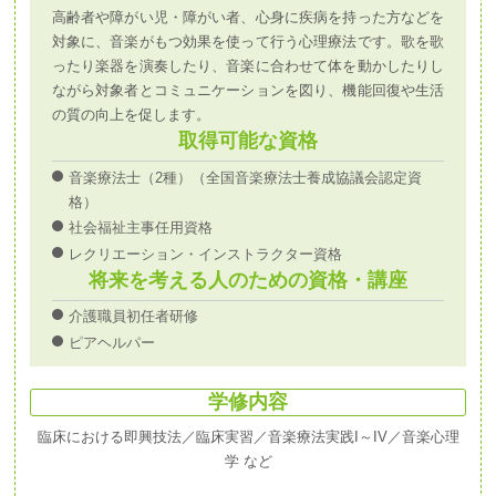
高齢者や障がい児・障がい者、心身に疾病を持った方などを
対象に、音楽がもつ効果を使って行う心理療法です。歌を歌
ったり楽器を演奏したり、音楽に合わせて体を動かしたりし
ながら対象者とコミュニケーションを図り、機能回復や生活
の質の向上を促します。
取得可能な資格
音楽療法士（2種）（全国音楽療法士養成協議会認定資
格）
社会福祉主事任用資格
レクリエーション・インストラクター資格
将来を考える人のための資格・講座
介護職員初任者研修
ピアヘルパー
学修内容
臨床における即興技法／臨床実習／音楽療法実践I～IV／音楽心理
学 など