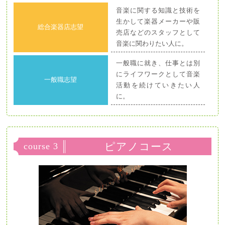
音楽に関する知識と技術を
生かして楽器メーカーや販
総合楽器店志望
売店などのスタッフとして
音楽に関わりたい人に。
一般職に就き、仕事とは別
にライフワークとして音楽
一般職志望
活動を続けていきたい人
に。
ピアノコース
course 3