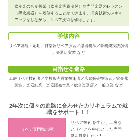
吹奏楽の合奏授業（吹奏楽実践演習）や専門楽器のレッスン
（専攻楽器）を履修することができます。演奏技術のスキル
アップをしながら、リペア技術を修得します。
学修内容
リペア基礎・応用／打楽器リペア演習／楽器奏法／吹奏楽実践演習
／楽器店実習 など
目指せる進路
工房リペア技術者／学校販売営業技術者／店頭販売技術者／管楽器
製造／楽器卸業／楽器販売営業／総合楽器店／一般企業 など
2年次に個々の進路に合わせたカリキュラムで就
職をサポート！！
リペア技術を生かし工房な
リペア専門職志望
どリペアを中心とした専門
職を目指したい人に。