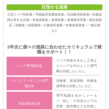
目指せる進路
工房リペア技術者／学校販売営業技術者／店頭販売技術者／吹奏楽
団を有する企業／管楽器製造／楽器卸業／楽器販売営業／総合楽器
店／演奏家／楽器講師／公務員音楽隊／吹奏楽指導者／一般企業
など
2年次に個々の進路に合わせたカリキュラムで就
職をサポート！！
リペア技術を生かし工房な
リペア専門職志望
どリペアを中心とした専門
職を目指したい人に。
ウインドアンサンブル専門
演奏家、楽器講師、吹奏楽
職志望
指導者を目指したい人に。
専門知識を生かしメーカ
ー・卸し・小売店などでの
管楽器業界志望
営業・販売職などを目指し