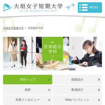
大垣女子短期大学
>
音楽総合学科
学科トップ
授業紹介
進路
教員紹介
先輩インタビュー
Webパンフレット