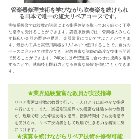
管楽器修理技術を学びながら吹奏楽を続けられ
る日本で唯一の短大リペアコースです。
実技系授業では複数の講師による指導体制を取っており細かく丁寧
な指導を受けることができます。講義系授業では、管楽器のみなら
ず幅広い楽器の歴史や構造、楽器業界について学ぶことができま
す。最新の工具と実習用楽器を1人1本ずつ使用することで、自分の
ペースに合わせて作業ができ、経験豊富な講師の高度な技術も間近
で見ることができます。2年次には希望進路に合わせた授業を選択
することで、就職後も即戦力となる豊富な経験を積むことができま
す。
★業界経験豊富な教員が実技指導
リペア実習は複数の教員で行い、一人ひとりに細やかな指導
を行います。また、楽器修理業界での豊富な経験を持つ教員
が、現場で培った修理技術を指導。授業時間外でも技術指導
を受けられ、リペア技術者として現場で生きる力を着実に身
につけます。
★演奏を続けながらリペア技術を修得可能