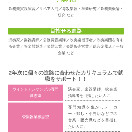
吹奏楽実践演習／リペア入門／専攻楽器・卒業研究／吹奏楽概論・
研究 など
目指せる進路
演奏家／楽器講師／公務員音楽隊／吹奏楽指導者／吹奏楽団を有す
る企業／管楽器製造／楽器卸業／楽器販売営業／総合楽器店／一般
企業 など
2年次に個々の進路に合わせたカリキュラムで就
職をサポート！！
ウインドアンサンブル専門
演奏家、楽器講師、吹奏楽
職志望
指導者を目指したい人に。
専門知識を生かしメーカ
ー・卸し・小売店などでの
管楽器業界志望
営業・販売職などを目指し
たい人に。