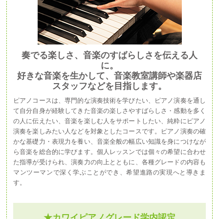
奏でる楽しさ、音楽のすばらしさを伝える人
に。
好きな音楽を生かして、音楽教室講師や楽器店
スタッフなどを目指します。
ピアノコースは、専門的な演奏技術を学びたい、ピアノ演奏を通し
て自分自身が経験してきた音楽の楽しさやすばらしさ・感動を多く
の人に伝えたい、音楽を楽しむ人をサポートしたい、純粋にピアノ
演奏を楽しみたい人などを対象としたコースです。ピアノ演奏の確
かな基礎力・表現力を養い、音楽全般の幅広い知識を身につけなが
ら音楽を総合的に学びます。個人レッスンでは個々の希望に合わせ
た指導が受けられ、演奏力の向上とともに、各種グレードの内容も
マンツーマンで深く学ぶことができ、希望進路の実現へと導きま
す。
★カワイピアノグレード学内認定