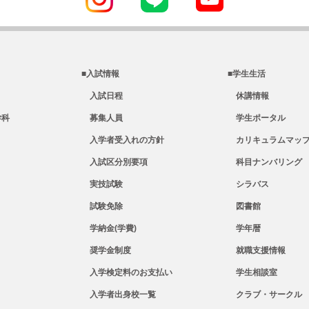
■入試情報
■学生生活
入試日程
休講情報
学科
募集人員
学生ポータル
入学者受入れの方針
カリキュラムマップ
入試区分別要項
科目ナンバリング
実技試験
シラバス
試験免除
図書館
学納金(学費)
学年暦
奨学金制度
就職支援情報
入学検定料のお支払い
学生相談室
入学者出身校一覧
クラブ・サークル