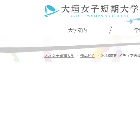
大学案内
学
大垣女子短期大学
>
作品紹介
>
2018前期-メディア