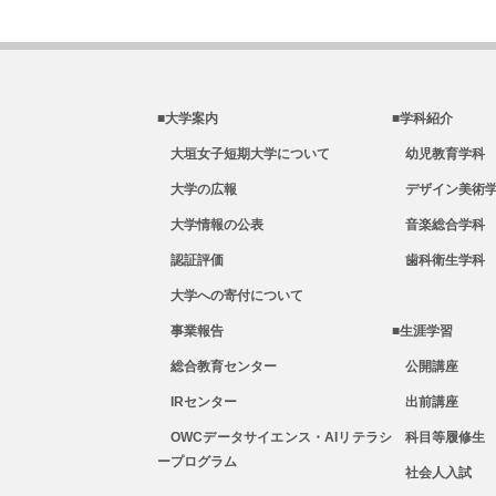
■大学案内
■学科紹介
大垣女子短期大学について
幼児教育学科
大学の広報
デザイン美術
大学情報の公表
音楽総合学科
認証評価
歯科衛生学科
大学への寄付について
事業報告
■生涯学習
総合教育センター
公開講座
IRセンター
出前講座
OWCデータサイエンス・AIリテラシ
科目等履修生
ープログラム
社会人入試