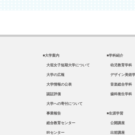
■大学案内
■学科紹介
大垣女子短期大学について
幼児教育学科
大学の広報
デザイン美術
大学情報の公表
音楽総合学科
認証評価
歯科衛生学科
大学への寄付について
事業報告
■生涯学習
総合教育センター
公開講座
IRセンター
出前講座