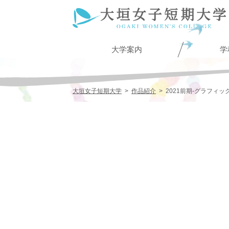
大学案内
学
大垣女子短期大学
>
作品紹介
>
2021前期-グラフィッ