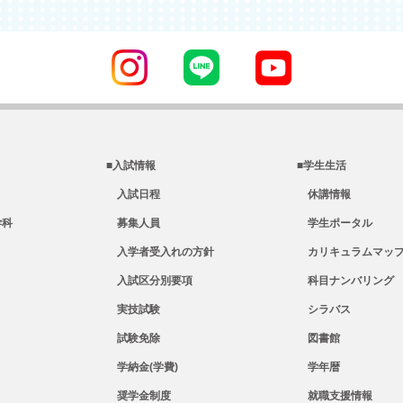
■入試情報
■学生生活
入試日程
休講情報
学科
募集人員
学生ポータル
入学者受入れの方針
カリキュラムマップ
入試区分別要項
科目ナンバリング
実技試験
シラバス
試験免除
図書館
学納金(学費)
学年暦
奨学金制度
就職支援情報