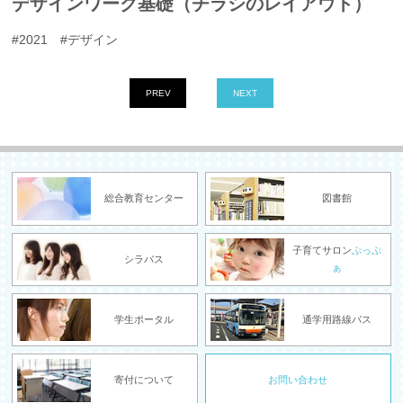
デザインワーク基礎（チラシのレイアウト）
#2021 #デザイン
PREV
NEXT
総合教育センター
図書館
子育てサロン
ぷっぷ
シラバス
ぁ
学生ポータル
通学用路線バス
寄付について
お問い合わせ