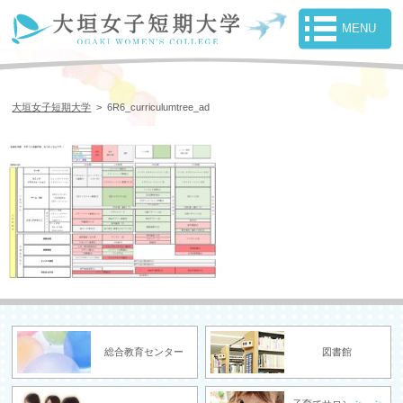
大垣女子短期大学
>
6R6_curriculumtree_ad
総合教育センター
図書館