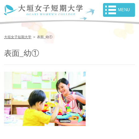
大垣女子短期大学
>
表面_幼①
表面_幼①