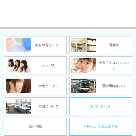
総合教育センター
図書館
子育てサロン
ぷっぷ
シラバス
ぁ
学生ポータル
通学用路線バス
寄付について
お問い合わせ
採用情報
学校法人 大垣総合学園