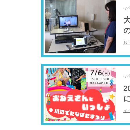
upd
の
お
upd
に
イ