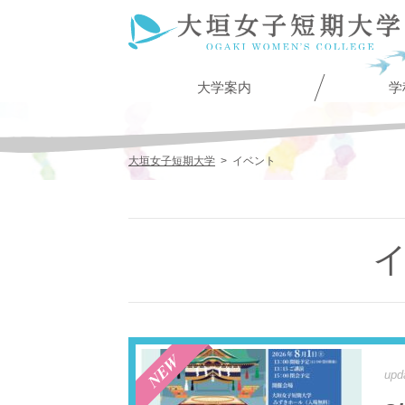
大学案内
学
大垣女子短期大学
>
イベント
upd