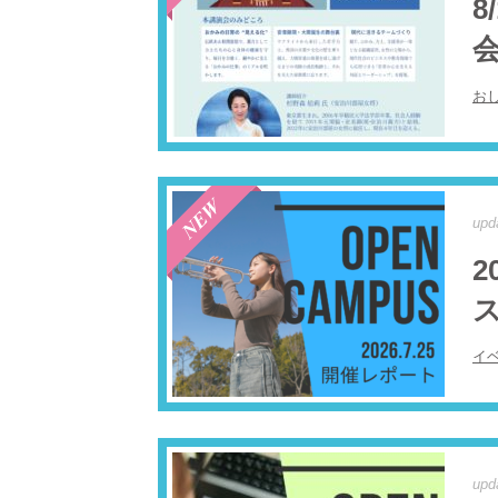
会
お
upd
2
ス
イ
upd