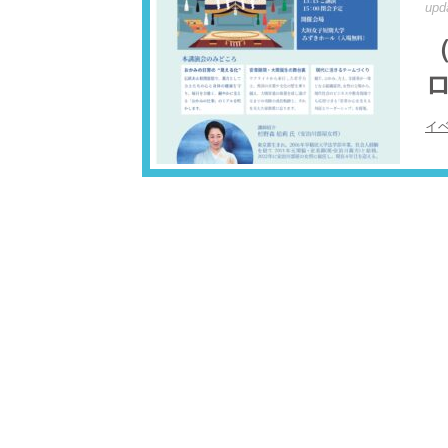
upd
ロ
イ