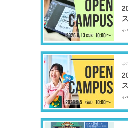
2
ス
イ
upd
2
ス
イ