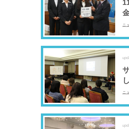
1
金
ニ
upd
ニ
upd