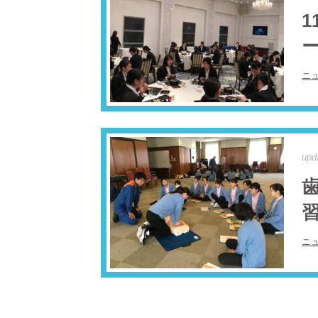
1
ー
ニ
upd
ニ