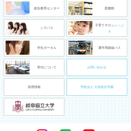
総合教育センター
図書館
子育てサロン
ぷっぷ
シラバス
ぁ
学生ポータル
通学用路線バス
寄付について
お問い合わせ
採用情報
学校法人 大垣総合学園