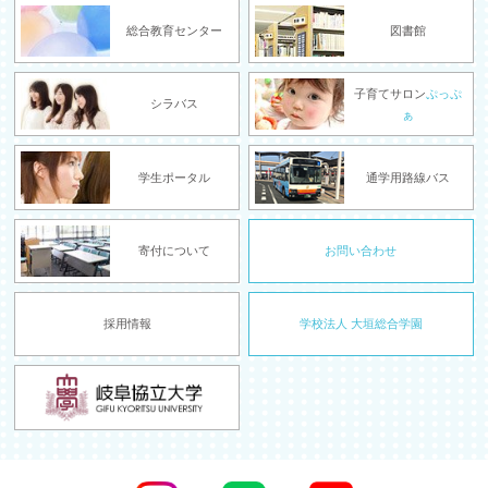
総合教育センター
図書館
子育てサロン
ぷっぷ
シラバス
ぁ
学生ポータル
通学用路線バス
寄付について
お問い合わせ
採用情報
学校法人 大垣総合学園