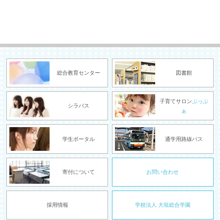
総合教育センター
図書館
子育てサロン
ぷっぷ
シラバス
ぁ
学生ポータル
通学用路線バス
寄付について
お問い合わせ
採用情報
学校法人 大垣総合学園