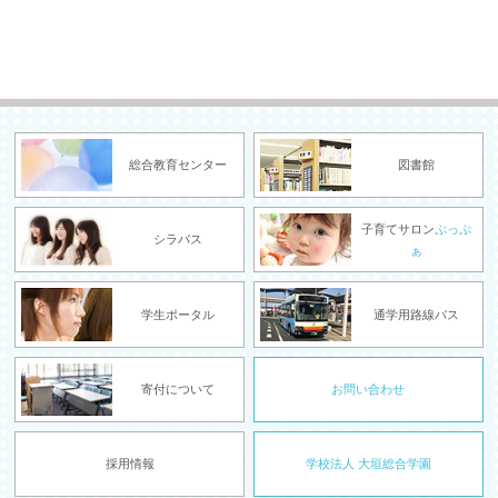
総合教育センター
図書館
子育てサロン
ぷっぷ
シラバス
ぁ
学生ポータル
通学用路線バス
寄付について
お問い合わせ
採用情報
学校法人 大垣総合学園