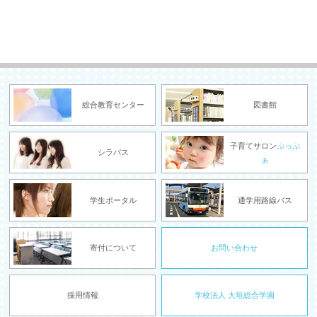
総合教育センター
図書館
子育てサロン
ぷっぷ
シラバス
ぁ
学生ポータル
通学用路線バス
寄付について
お問い合わせ
採用情報
学校法人 大垣総合学園