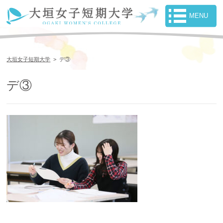
大垣女子短期大学
>
デ③
デ③