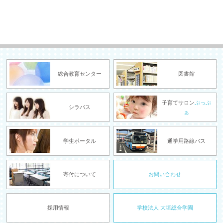
総合教育センター
図書館
子育てサロン
ぷっぷ
シラバス
ぁ
学生ポータル
通学用路線バス
寄付について
お問い合わせ
採用情報
学校法人 大垣総合学園