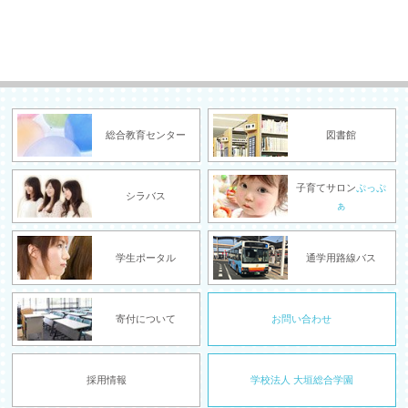
総合教育センター
図書館
子育てサロン
ぷっぷ
シラバス
ぁ
学生ポータル
通学用路線バス
寄付について
お問い合わせ
採用情報
学校法人 大垣総合学園