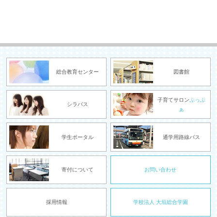
総合教育センター
図書館
子育てサロン
ぷっぷ
シラバス
ぁ
学生ポータル
通学用路線バス
寄付について
お問い合わせ
採用情報
学校法人 大垣総合学園