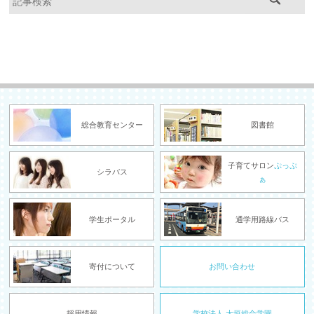
総合教育センター
図書館
子育てサロン
ぷっぷ
シラバス
ぁ
学生ポータル
通学用路線バス
寄付について
お問い合わせ
採用情報
学校法人 大垣総合学園