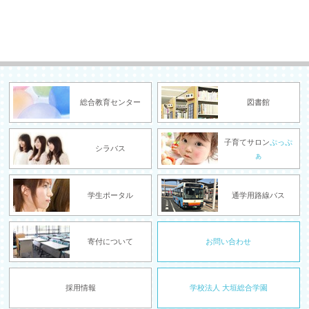
総合教育センター
図書館
子育てサロン
ぷっぷ
シラバス
ぁ
学生ポータル
通学用路線バス
寄付について
お問い合わせ
採用情報
学校法人 大垣総合学園