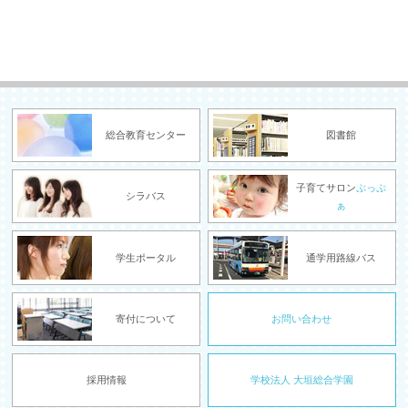
総合教育センター
図書館
子育てサロン
ぷっぷ
シラバス
ぁ
学生ポータル
通学用路線バス
寄付について
お問い合わせ
採用情報
学校法人 大垣総合学園