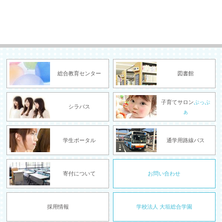
総合教育センター
図書館
子育てサロン
ぷっぷ
シラバス
ぁ
学生ポータル
通学用路線バス
寄付について
お問い合わせ
採用情報
学校法人 大垣総合学園