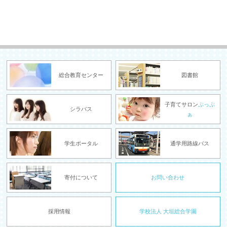
総合教育センター
図書館
子育てサロン
ぷっぷ
シラバス
ぁ
学生ポータル
通学用路線バス
寄付について
お問い合わせ
採用情報
学校法人 大垣総合学園