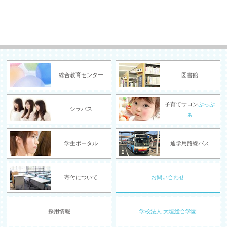
総合教育センター
図書館
子育てサロン
ぷっぷ
シラバス
ぁ
学生ポータル
通学用路線バス
寄付について
お問い合わせ
採用情報
学校法人 大垣総合学園