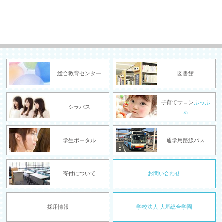
総合教育センター
図書館
子育てサロン
ぷっぷ
シラバス
ぁ
学生ポータル
通学用路線バス
寄付について
お問い合わせ
採用情報
学校法人 大垣総合学園