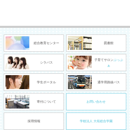
総合教育センター
図書館
子育てサロン
ぷっぷ
シラバス
ぁ
学生ポータル
通学用路線バス
寄付について
お問い合わせ
採用情報
学校法人 大垣総合学園