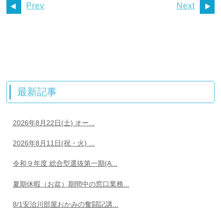
Prev
Next
最新記事
2026年8月22日(土) オー...
2026年8月11日(祝・火) ...
令和９年度 総合型選抜第一期(A...
夏期休暇（お盆）期間中の窓口業務...
8/1安治川部屋おかみの奮闘記講...