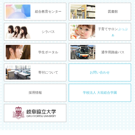
総合教育センター
図書館
子育てサロン
ぷっぷ
シラバス
ぁ
学生ポータル
通学用路線バス
寄付について
お問い合わせ
採用情報
学校法人 大垣総合学園