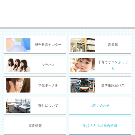
総合教育センター
図書館
子育てサロン
ぷっぷ
シラバス
ぁ
学生ポータル
通学用路線バス
寄付について
お問い合わせ
採用情報
学校法人 大垣総合学園