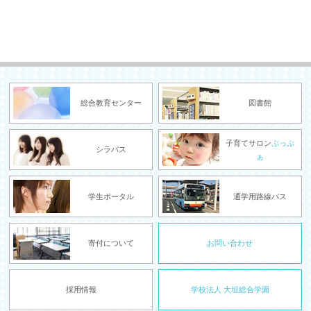
総合教育センター
図書館
子育てサロン
ぷっぷ
シラバス
ぁ
学生ポータル
通学用路線バス
寄付について
お問い合わせ
採用情報
学校法人 大垣総合学園