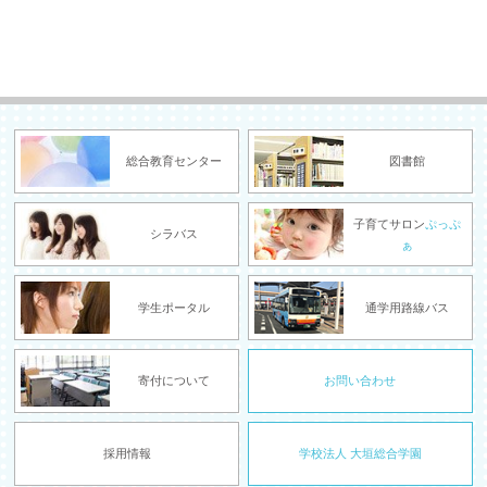
総合教育センター
図書館
子育てサロン
ぷっぷ
シラバス
ぁ
学生ポータル
通学用路線バス
寄付について
お問い合わせ
採用情報
学校法人 大垣総合学園