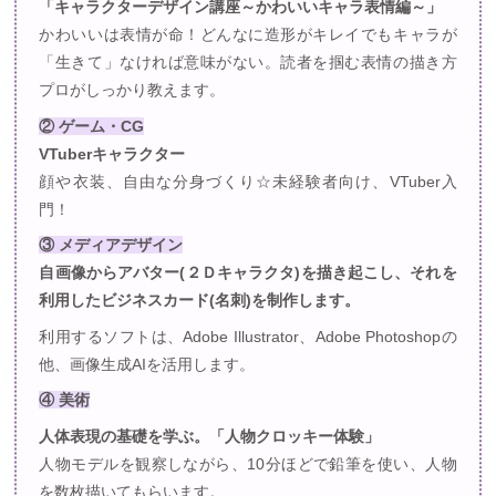
「キャラクターデザイン講座～かわいいキャラ表情編～」
かわいいは表情が命！どんなに造形がキレイでもキャラが
「生きて」なければ意味がない。読者を掴む表情の描き方
プロがしっかり教えます。
② ゲーム・CG
VTuberキャラクター
顔や衣装、自由な分身づくり☆未経験者向け、VTuber入
門！
③ メディアデザイン
自画像からアバター(２Ｄキャラクタ)を描き起こし、それを
利用したビジネスカード(名刺)を制作します。
利用するソフトは、Adobe Illustrator、Adobe Photoshopの
他、画像生成AIを活用します。
④ 美術
人体表現の基礎を学ぶ。「人物クロッキー体験」
人物モデルを観察しながら、10分ほどで鉛筆を使い、人物
を数枚描いてもらいます。