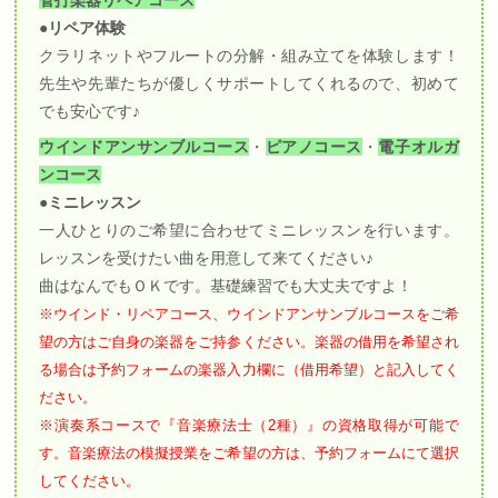
●リペア体験
クラリネットやフルートの分解・組み立てを体験します！
先生や先輩たちが優しくサポートしてくれるので、初めて
でも安心です♪
ウインドアンサンブルコース
・
ピアノコース
・
電子オルガ
ンコース
●ミニレッスン
一人ひとりのご希望に合わせてミニレッスンを行います。
レッスンを受けたい曲を用意して来てください♪
曲はなんでもＯＫです。基礎練習でも大丈夫ですよ！
※ウインド・リペアコース、ウインドアンサンブルコースをご希
望の方はご自身の楽器をご持参ください。楽器の借用を希望され
る場合は予約フォームの楽器入力欄に（借用希望）と記入してく
ださい。
※演奏系コースで『音楽療法士（2種）』の資格取得が可能で
す。音楽療法の模擬授業をご希望の方は、予約フォームにて選択
してください。