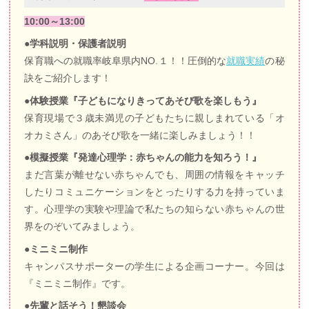
10:00～13:00
●学科説明・保護者説明
保育職への就職率岐阜県内NO.１！！圧倒的な
就職実績
の秘
訣をご紹介します！
●体験授業『子どもになりきってあそび歌を楽しもう』
保育現場で３歳未満児の子どもたちに親しまれている「オ
オカミさん」のあそび歌を一緒に楽しみましょう！！
●模擬授業『発達心理学：赤ちゃんの能力を知ろう！』
まだ言葉が離せない赤ちゃんでも、周囲の情報をキャッチ
したりコミュニケーションをとったりする力を持っていま
す。心理学の実験や理論で私たちの知らない赤ちゃんの世
界をのぞいてみましょう。
●ミニミニ制作
キャンパスサポーターの学生による企画コーナー。今回は
『ミニミニ制作』です。
●先輩と話そう！懇談会