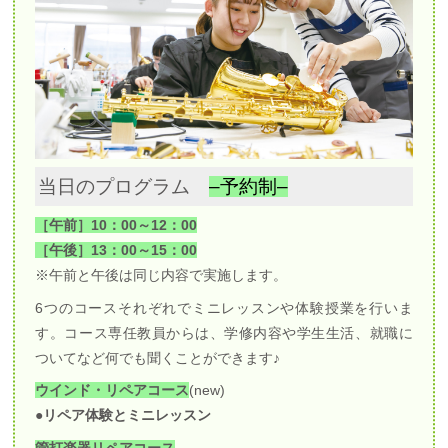
当日のプログラム
–予約制–
［午前］10：00～12：00
［午後］13：00～15：00
※午前と午後は同じ内容で実施します。
6つのコースそれぞれでミニレッスンや体験授業を行いま
す。コース専任教員からは、学修内容や学生生活、就職に
ついてなど何でも聞くことができます♪
ウインド・リペアコース
(new)
●リペア体験とミニレッスン
管打楽器リペアコース