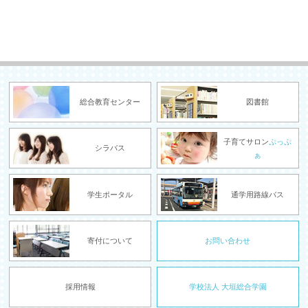
総合教育センター
図書館
子育てサロン
ぷっぷ
シラバス
ぁ
学生ポータル
通学用路線バス
寄付について
お問い合わせ
採用情報
学校法人 大垣総合学園