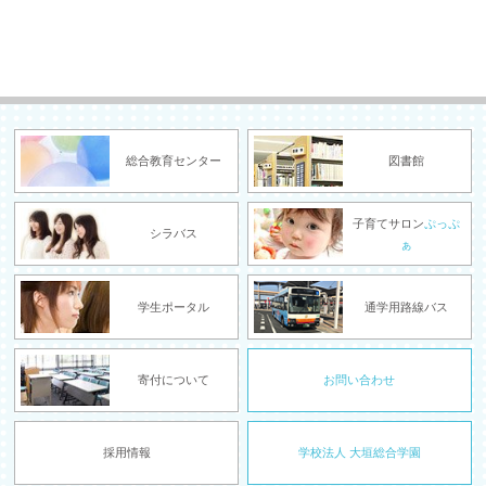
総合教育センター
図書館
子育てサロン
ぷっぷ
シラバス
ぁ
学生ポータル
通学用路線バス
寄付について
お問い合わせ
採用情報
学校法人 大垣総合学園