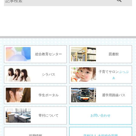
総合教育センター
図書館
子育てサロン
ぷっぷ
シラバス
ぁ
学生ポータル
通学用路線バス
寄付について
お問い合わせ
採用情報
学校法人 大垣総合学園