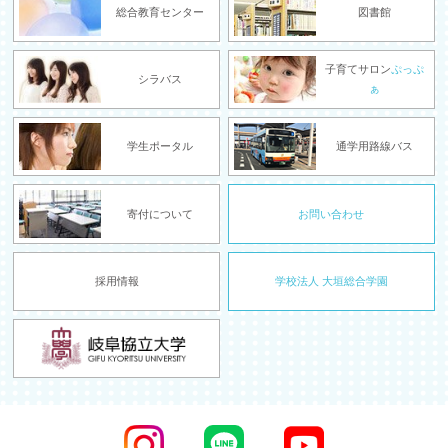
総合教育センター
図書館
子育てサロン
ぷっぷ
シラバス
ぁ
学生ポータル
通学用路線バス
寄付について
お問い合わせ
採用情報
学校法人 大垣総合学園