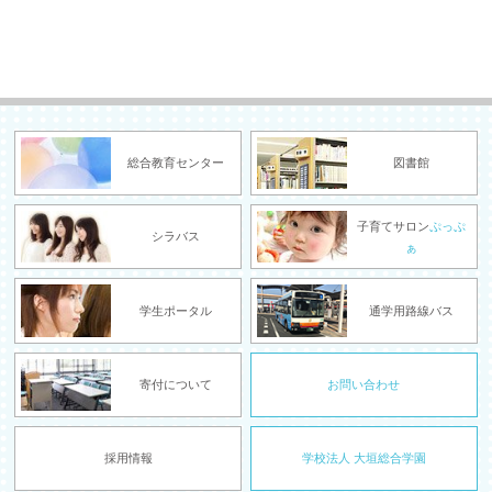
総合教育センター
図書館
子育てサロン
ぷっぷ
シラバス
ぁ
学生ポータル
通学用路線バス
寄付について
お問い合わせ
採用情報
学校法人 大垣総合学園