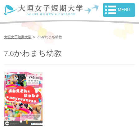
大垣女子短期大学
>
7.6かわまち幼教
7.6かわまち幼教