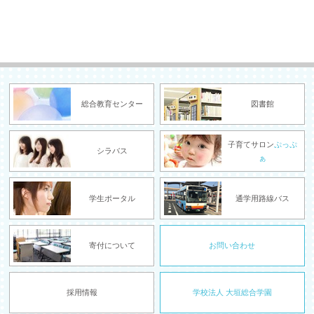
総合教育センター
図書館
子育てサロン
ぷっぷ
シラバス
ぁ
学生ポータル
通学用路線バス
寄付について
お問い合わせ
採用情報
学校法人 大垣総合学園