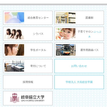
総合教育センター
図書館
子育てサロン
ぷっぷ
シラバス
ぁ
学生ポータル
通学用路線バス
寄付について
お問い合わせ
採用情報
学校法人 大垣総合学園