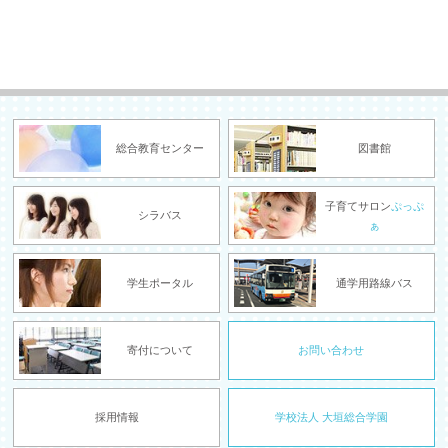
総合教育センター
図書館
子育てサロン
ぷっぷ
シラバス
ぁ
学生ポータル
通学用路線バス
寄付について
お問い合わせ
採用情報
学校法人 大垣総合学園