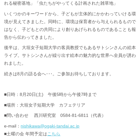
れる秘密基地」「虫たちがやってくる計画された雑草地」
いくつかのキーワードから、子どもが主体的にかかわっていける環
境が見えてきました。同時に、環境は保育者から与えられるもので
はなく、子どもとの共同により創りあげられるものであることも報
告から伝わってきました。
後半は、大垣女子短期大学の客員教授でもあるサトシンさんの絵本
ライブ。サトシンさんが繰り出す絵本の魅力的な世界へ全員が誘わ
れました。
続きは8月の語る会へ･･･。ご参加お待ちしております。
■日時：8月20日(土) 午後5時から午後7時まで
■場所：大垣女子短期大学 カフェテリア
■問い合わせ 西川研究室 0584-81-6811（代表）
e-mail：
nishikawa@ogaki-tandai.ac.jp
■土曜の会 年間予定は
こちら