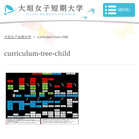
大垣女子短期大学
>
curriculum-tree-child
curriculum-tree-child