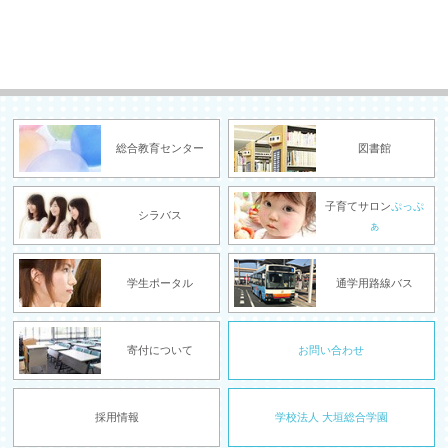
総合教育センター
図書館
子育てサロン
ぷっぷ
シラバス
ぁ
学生ポータル
通学用路線バス
寄付について
お問い合わせ
採用情報
学校法人 大垣総合学園