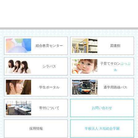
総合教育センター
図書館
子育てサロン
ぷっぷ
シラバス
ぁ
学生ポータル
通学用路線バス
寄付について
お問い合わせ
採用情報
学校法人 大垣総合学園