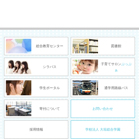
総合教育センター
図書館
子育てサロン
ぷっぷ
シラバス
ぁ
学生ポータル
通学用路線バス
寄付について
お問い合わせ
採用情報
学校法人 大垣総合学園