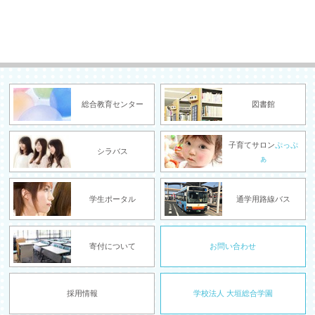
総合教育センター
図書館
子育てサロン
ぷっぷ
シラバス
ぁ
学生ポータル
通学用路線バス
寄付について
お問い合わせ
採用情報
学校法人 大垣総合学園