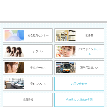
総合教育センター
図書館
子育てサロン
ぷっぷ
シラバス
ぁ
学生ポータル
通学用路線バス
寄付について
お問い合わせ
採用情報
学校法人 大垣総合学園