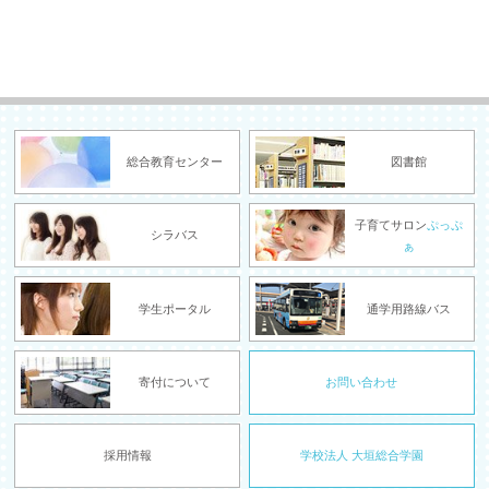
総合教育センター
図書館
子育てサロン
ぷっぷ
シラバス
ぁ
学生ポータル
通学用路線バス
寄付について
お問い合わせ
採用情報
学校法人 大垣総合学園