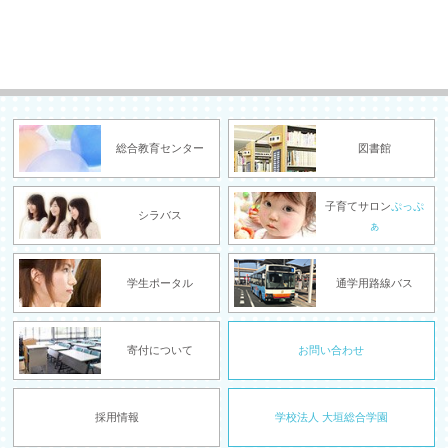
総合教育センター
図書館
子育てサロン
ぷっぷ
シラバス
ぁ
学生ポータル
通学用路線バス
寄付について
お問い合わせ
採用情報
学校法人 大垣総合学園